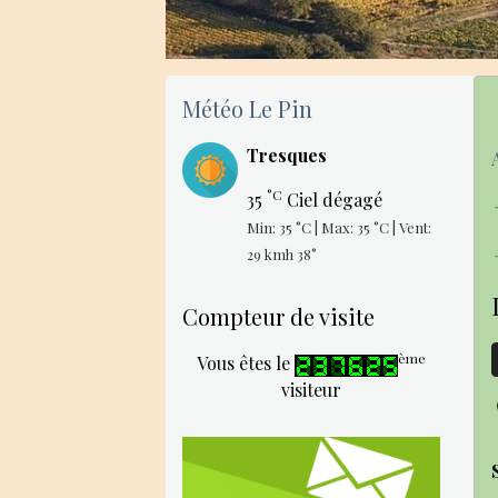
Météo Le Pin
Tresques
°C
35
Ciel dégagé
Min: 35 °C | Max: 35 °C | Vent:
29 kmh 38°
Compteur de visite
ème
Vous êtes le
visiteur