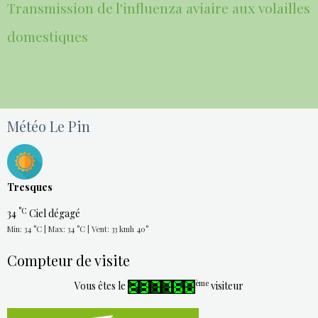
Transmission de l'influenza aviaire aux volailles
domestiques
Météo Le Pin
Tresques
°C
34
Ciel dégagé
Min: 34 °C | Max: 34 °C | Vent: 33 kmh 40°
Compteur de visite
ème
Vous êtes le
visiteur