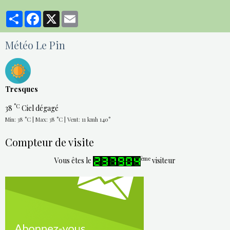
Partager
Facebook
X
Email
Météo Le Pin
Tresques
°C
38
Ciel dégagé
Min: 38 °C | Max: 38 °C | Vent: 11 kmh 140°
Compteur de visite
ème
Vous êtes le
visiteur